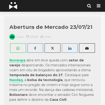
Abertura de Mercado 23/07/21
Guru
20/09
1 min.
Ibovespa
abre em leve queda com
setor de
varejo
despencando. Os mercados internacionais
voam em céu de brigadeiro aproveitando a ótima
temporada de balanços do 2T
. Destaque para
Nasdaq
, a
bolsa da tecnologia
, que renovou
máxima no pregão de ontem e hoje segue rumo a
mais um recorde. Na dança das cadeiras ministerial,
Bolsonaro
deve encontrar o senador Ciro Nogueira
para definir o destino da
Casa Civil
.