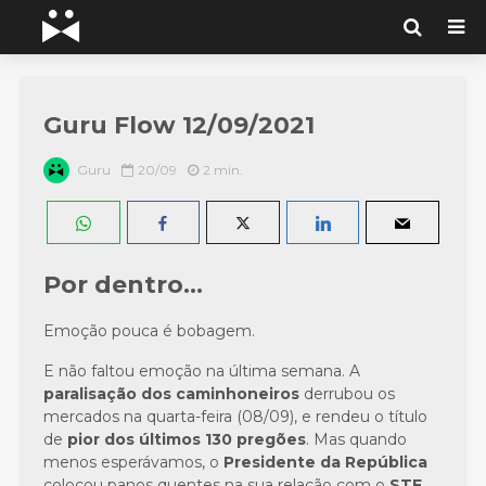
Guru Flow 12/09/2021
Guru
20/09
2 min.
Por dentro…
Emoção pouca é bobagem.
E não faltou emoção na última semana. A
paralisação dos caminhoneiros
derrubou os
mercados na quarta-feira (08/09), e rendeu o título
de
pior dos últimos 130 pregões
. Mas quando
menos esperávamos, o
Presidente da República
colocou panos quentes na sua relação com o
STF