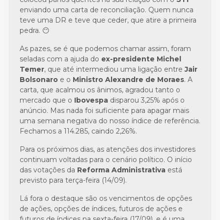
enviando uma carta de reconciliação. Quem nunca
teve uma DR e teve que ceder, que atire a primeira
pedra. 😶
As pazes, se é que podemos chamar assim, foram
seladas com a ajuda do
ex-presidente
Michel
Temer
, que até intermediou uma ligação entre
Jair
Bolsonaro
e o
Ministro Alexandre de Moraes
. A
carta, que acalmou os ânimos, agradou tanto o
mercado que o
Ibovespa
disparou 3,25% após o
anúncio. Mas nada foi suficiente para apagar mais
uma semana negativa do nosso índice de referência.
Fechamos a 114.285, caindo 2,26%.
Para os próximos dias, as atenções dos investidores
continuam voltadas para o cenário político. O início
das votações da
Reforma Administrativa
está
previsto para terça-feira (14/09).
Lá fora o destaque são os vencimentos de opções
de ações, opções de índices, futuros de ações e
futuros de índices na sexta-feira (17/09), e é uma