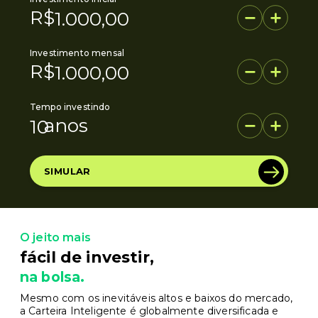
R$
Investimento mensal
R$
Tempo investindo
anos
SIMULAR
O jeito mais
fácil de investir,
na bolsa.
Mesmo com os inevitáveis altos e baixos do mercado,
a Carteira Inteligente é globalmente diversificada e