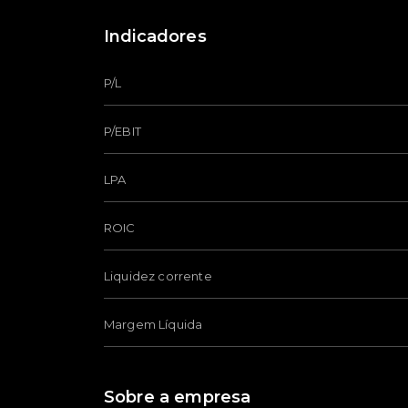
Indicadores
P/L
P/EBIT
LPA
ROIC
Liquidez corrente
Margem Líquida
Sobre a empresa