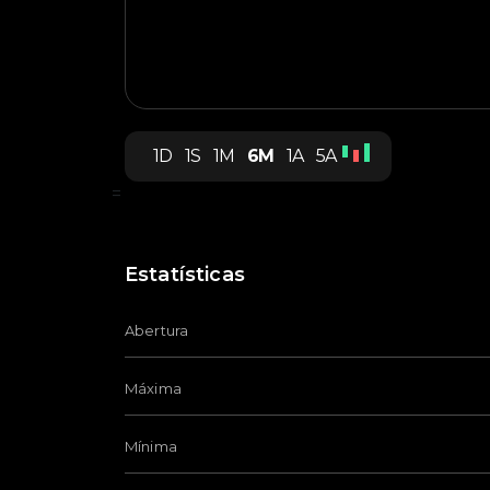
1D
1S
1M
6M
1A
5A
=
Estatísticas
Abertura
Máxima
Mínima