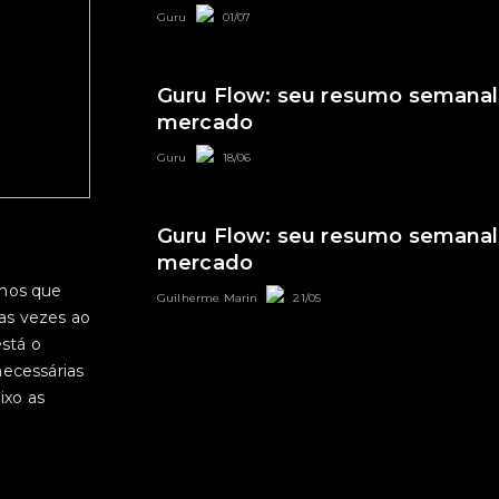
Guru
01/07
Guru Flow: seu resumo semanal
mercado
Guru
18/06
Guru Flow: seu resumo semanal
mercado
a
emos que
Guilherme Marin
21/05
as vezes ao
stá o
ecessárias
ixo as