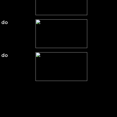
 do
 do