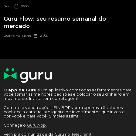
Guru
18/06
Guru Flow: seu resumo semanal do
mercado
Guilherme Marin
21/05
O
app da Guru
é um aplicativo com todas as ferramentas para
você tomar as melhores decisões e colocar o seu dinheiro em
movimento. Invista sem corretagem!
Compre e venda ações, FIIs, BDRs com apenas três cliques,
conheça a carteira inteligente de investimentos que investe
por você e para você. Simples assim!
Conheça o
Guru App
.
Vem pra comunidade da
Guru no Telegram!