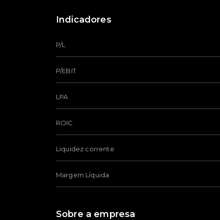
Indicadores
P/L
P/EBIT
LPA
ROIC
Liquidez corrente
Margem Líquida
Sobre a empresa