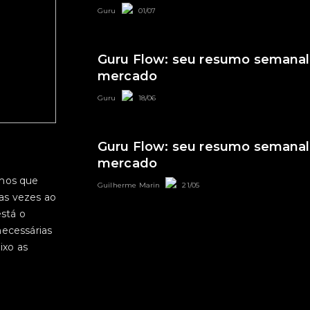
Guru
01/07
Guru Flow: seu resumo semanal
mercado
Guru
18/06
Guru Flow: seu resumo semanal
mercado
a
emos que
Guilherme Marin
21/05
as vezes ao
stá o
ecessárias
ixo as