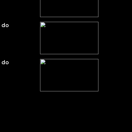
 do
 do