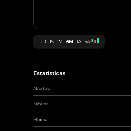
1D
1S
1M
6M
1A
5A
=
Estatísticas
Abertura
Máxima
Mínima