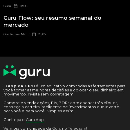
Guru
18/06
Guru Flow: seu resumo semanal do
mercado
Guilherme Marin
21/05
O
app da Guru
é um aplicativo com todas as ferramentas para
você tomar as melhores decisões e colocar o seu dinheiro em
movimento. Invista sem corretagem!
Compre e venda ações, FIIs, BDRs com apenas três cliques,
conheça a carteira inteligente de investimentos que investe
por você e para você. Simples assim!
Conheça o
Guru App
.
Vem pra comunidade da
Guru no Telegram!