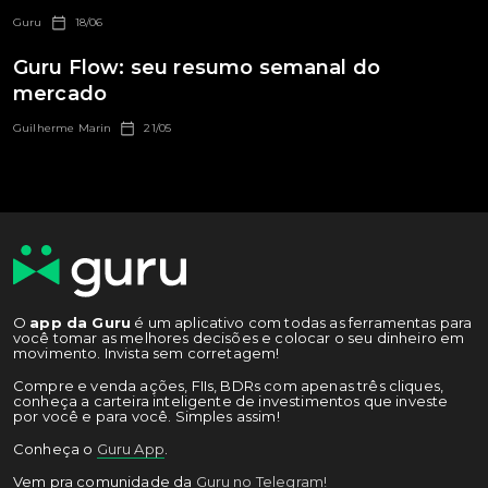
Guru
18/06
Guru Flow: seu resumo semanal do
mercado
Guilherme Marin
21/05
O
app da Guru
é um aplicativo com todas as ferramentas para
você tomar as melhores decisões e colocar o seu dinheiro em
movimento. Invista sem corretagem!
Compre e venda ações, FIIs, BDRs com apenas três cliques,
conheça a carteira inteligente de investimentos que investe
por você e para você. Simples assim!
Conheça o
Guru App
.
Vem pra comunidade da
Guru no Telegram!