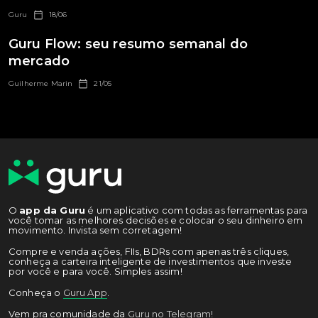
Guru
18/06
Guru Flow: seu resumo semanal do
mercado
Guilherme Marin
21/05
O
app da Guru
é um aplicativo com todas as ferramentas para
você tomar as melhores decisões e colocar o seu dinheiro em
movimento. Invista sem corretagem!
Compre e venda ações, FIIs, BDRs com apenas três cliques,
conheça a carteira inteligente de investimentos que investe
por você e para você. Simples assim!
Conheça o
Guru App
.
Vem pra comunidade da
Guru no Telegram!