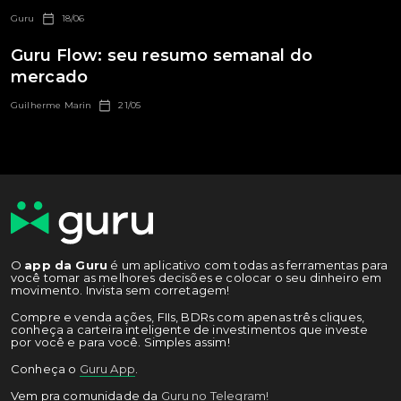
Guru
18/06
Guru Flow: seu resumo semanal do
mercado
Guilherme Marin
21/05
O
app da Guru
é um aplicativo com todas as ferramentas para
você tomar as melhores decisões e colocar o seu dinheiro em
movimento. Invista sem corretagem!
Compre e venda ações, FIIs, BDRs com apenas três cliques,
conheça a carteira inteligente de investimentos que investe
por você e para você. Simples assim!
Conheça o
Guru App
.
Vem pra comunidade da
Guru no Telegram!